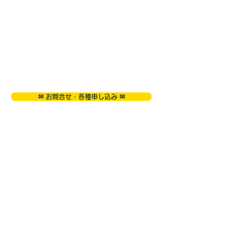
〒028-6104
岩手県二戸市米沢字荒谷76-2(二戸地域職業訓練センタ
ー内)
0195-23-3040
TEL:
FAX:
0195-23-3174
master@ninohe-koyou.net
✉ お問合せ・各種申し込み ✉