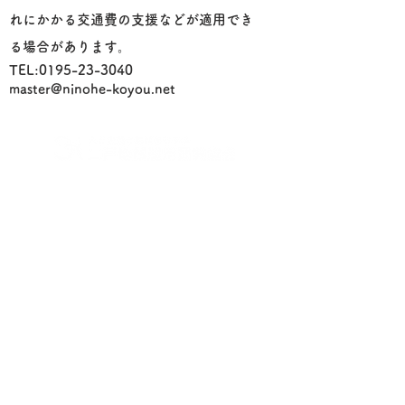
れにかかる交通費の支援などが適用でき
る場合があります。
TEL:
0195-23-3040
master@ninohe-koyou.net
〒028-6104
岩手県二戸市米沢字荒谷76-2(二戸地域職業訓練センタ
ー内)
0195-23-3040
TEL:
FAX:
0195-23-3174
master@ninohe-koyou.net
✉ お問合せ・各種申し込み ✉