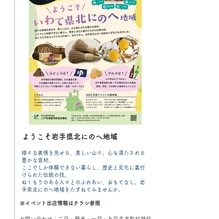
ようこそ岩手県北にのへ地域
様々な表情を見せる、美しい山々。心も満たされる
豊かな食材。
ここでしか体験できない暮らし、歴史と文化に裏付
けられた伝統の技。
ぬくもりのある人々とのふれあい、おもてなし。岩
手県北にのへ地域をたずねてみませんか。
※イベント出店情報はチラシ参照
お問い合わせ：二戸・軽米・一戸・九戸各市町村移住