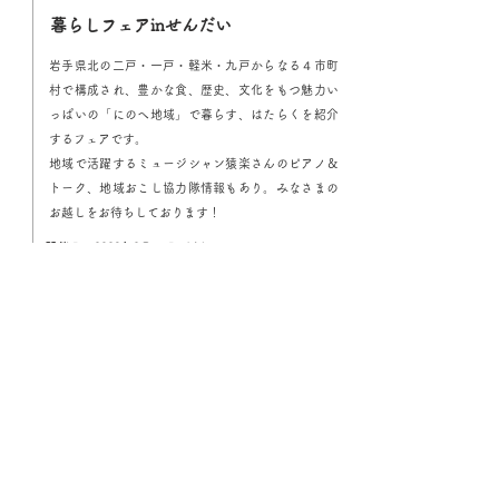
​暮らしフェアinせんだい
岩手県北の二戸・一戸・軽米・九戸からなる４市町
村で構成され、豊かな食、歴史、文化をもつ魅力い
っぱいの「にのへ地域」で暮らす、はたらくを紹介
するフェアです。
地域で活躍するミュージシャン猿楽さんのピアノ＆
トーク、地域おこし協力隊情報もあり。みなさまの
お越しをお待ちしております！
開催日：2023年2月11日（土）
会場：仙台市 AER（アエル）１Fアトリウム
pdfダウンロード