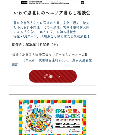
いわて県北にのへエリア暮らし相談会
豊かな自然とともに育まれた食、文化、歴史、魅力
あふれる岩手県北「にのへ地域」管内４市町村合同
による「くらす、はたらく」を知る相談会！
移住・UIターン、地域おこし協力隊など情報満載！
開催日：2024年11月30日（土）
会場：ふるさと回帰支援センターセミナールームB
（東京都千代田区有楽町2-10-1 東京交通会館
8階）
詳細 ＞